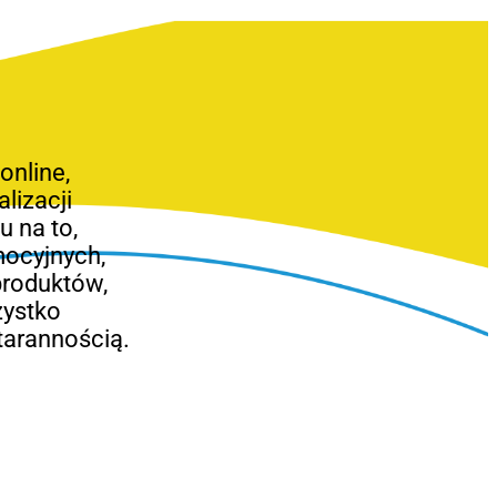
nline,
lizacji
 na to,
mocyjnych,
produktów,
zystko
tarannością.