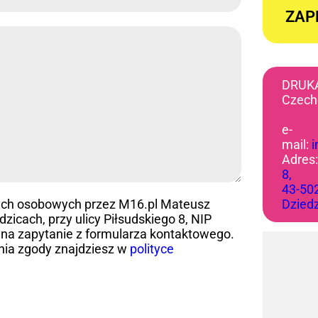
ZAP
DRUK
Czech
e-
mail:
Adres
8,
43-50
ych osobowych przez M16.pl Mateusz
Dzied
icach, przy ulicy Piłsudskiego 8, NIP
na zapytanie z formularza kontaktowego.
nia zgody znajdziesz w
polityce