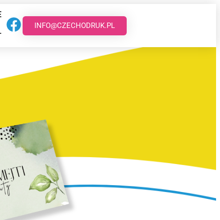
E
INFO@CZECHODRUK.PL
T