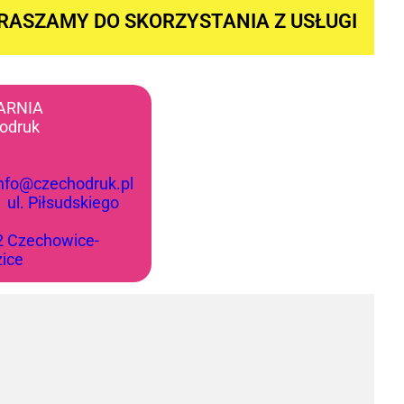
RASZAMY DO SKORZYSTANIA Z USŁUGI
ARNIA
odruk
info@czechodruk.pl
:
ul. Piłsudskiego
2 Czechowice-
zice