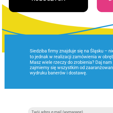
Siedziba firmy znajduje się na Śląsku – n
to jednak w realizacji zamówienia w obrę
Masz wiele rzeczy do zrobienia? Daj nam
zajmiemy się wszystkim od zaaranżowani
wydruku banerów i dostawę.