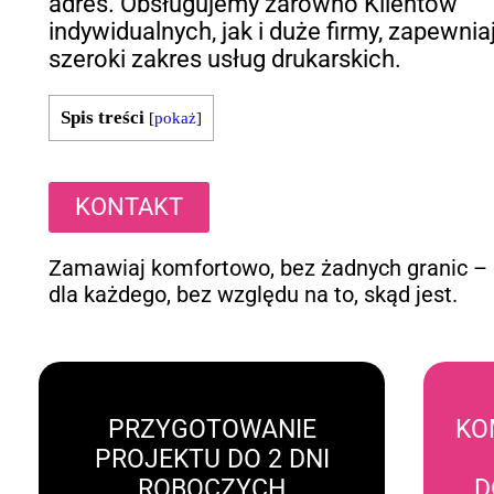
adres. Obsługujemy zarówno Klientów
indywidualnych, jak i duże firmy, zapewnia
szeroki zakres usług drukarskich.
Spis treści
[
pokaż
]
KONTAKT
Zamawiaj komfortowo, bez żadnych granic –
dla każdego, bez względu na to, skąd jest.
PRZYGOTOWANIE
KO
PROJEKTU DO 2 DNI
ROBOCZYCH
D