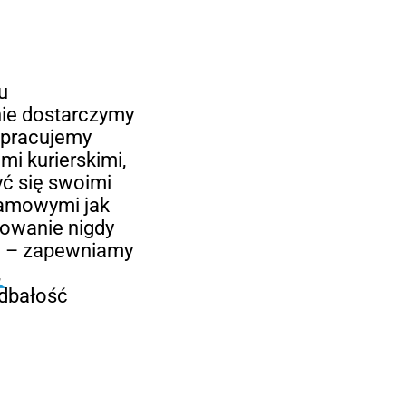
u
ie dostarczymy
łpracujemy
mi kurierskimi,
yć się swoimi
lamowymi jak
kowanie nigdy
ze – zapewniamy
,
 dbałość