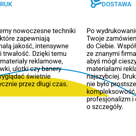
RUK
DOSTAWA
jemy nowoczesne techniki
Po wydrukowani
 które zapewniają
Twoje zamówien
ałą jakość, intensywne
do Ciebie. Wspó
 i trwałość. Dzięki temu
ze znanymi firma
materiały reklamowe,
abyś mógł ciesz
wki, ulotki czy banery
materiałami rek
yglądać świetnie
najszybciej. Dru
tycznie przez długi czas.
nie było prosts
kompleksowość
profesjonalizm i
o szczegóły.