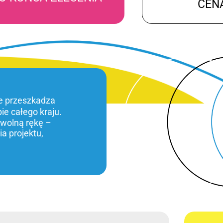
CEN
ie przeszkadza
bie całego kraju.
 wolną rękę –
a projektu,