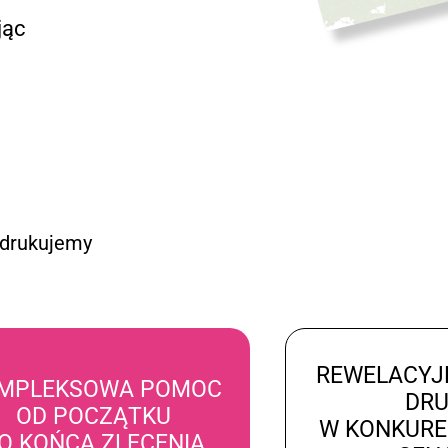
jąc
 drukujemy
REWELACYJ
MPLEKSOWA POMOC
DR
OD POCZĄTKU
W KONKUR
O KOŃCA ZLECENIA