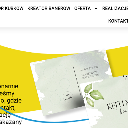
OR KUBKÓW
KREATOR BANERÓW
OFERTA
REALIZACJ
KONTAK
onarnie
steśmy
o, gdzie
ntakt,
ację
skazany