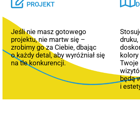
PROJEKT
D
Jeśli nie masz gotowego
Stosu
projektu, nie martw się –
druku,
zrobimy go za Ciebie, dbając
doskon
o każdy detal, aby wyróżniał się
kolory
na tle konkurencji.
Twoje 
wizytó
będą w
i este