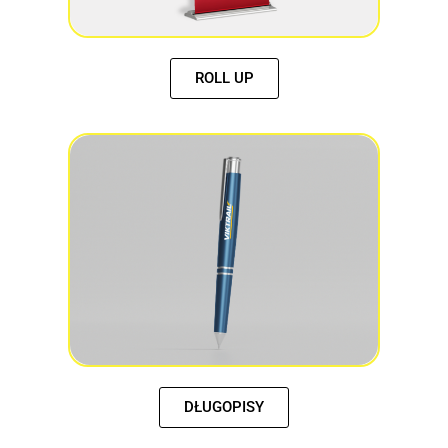
ROLL UP
DŁUGOPISY