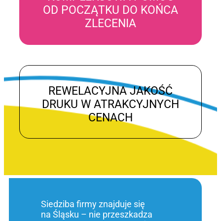
OD POCZĄTKU DO KOŃCA
ZLECENIA
REWELACYJNA JAKOŚĆ
DRUKU W ATRAKCYJNYCH
CENACH
Siedziba firmy znajduje się
na Śląsku – nie przeszkadza