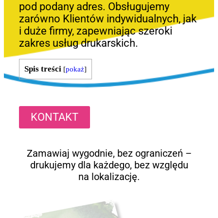
pod podany adres. Obsługujemy
zarówno Klientów indywidualnych, jak
i duże firmy, zapewniając szeroki
zakres usług drukarskich.
Spis treści
[
pokaż
]
KONTAKT
Zamawiaj wygodnie, bez ograniczeń –
drukujemy dla każdego, bez względu
na lokalizację.