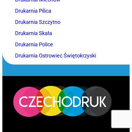
Drukarnia Pilica
Drukarnia Szczytno
Drukarnia Skała
Drukarnia Police
Drukarnia Ostrowiec Świętokrzyski