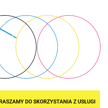
RASZAMY DO SKORZYSTANIA Z USŁUGI