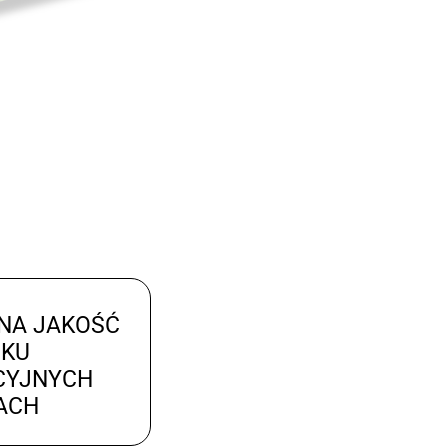
NA JAKOŚĆ
UKU
CYJNYCH
ACH