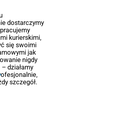
u
ie dostarczymy
łpracujemy
mi kurierskimi,
yć się swoimi
lamowymi jak
kowanie nigdy
e – działamy
ofesjonalnie,
żdy szczegół.