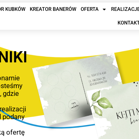
OR KUBKÓW
KREATOR BANERÓW
OFERTA
REALIZACJ
KONTAK
NIKI
onarnie
jesteśmy
, gdzie
ealizacji
d podany
ką ofertę