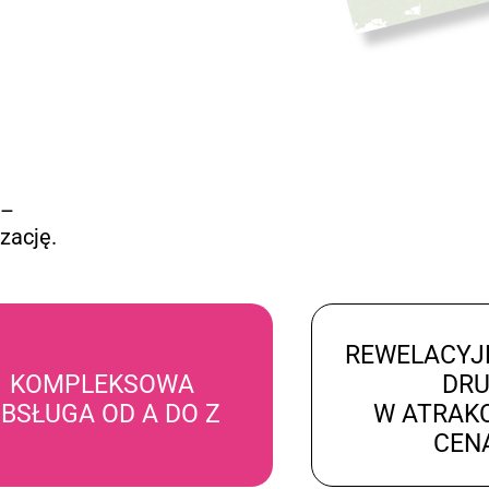
 –
zację.
REWELACYJ
KOMPLEKSOWA
DR
BSŁUGA OD A DO Z
W ATRAK
CEN