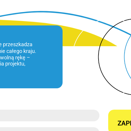
ie przeszkadza
bie całego kraju.
 wolną rękę –
a projektu,
ZAP