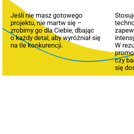
Jeśli nie masz gotowego
Stosu
projektu, nie martw się –
techno
zrobimy go dla Ciebie, dbając
zapewn
o każdy detal, aby wyróżniał się
intens
na tle konkurencji.
W rezu
promoc
czy b
się do