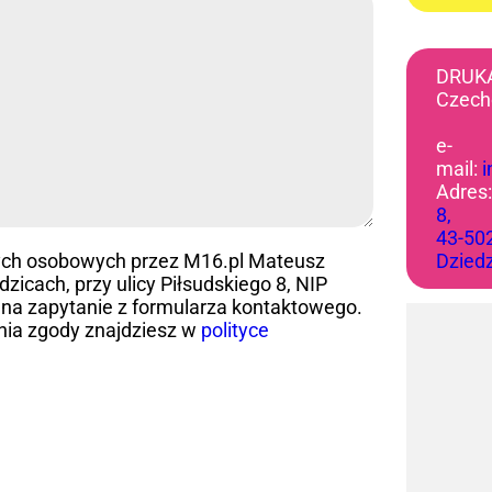
DRUK
Czech
e-
mail:
Adres
8,
43-50
ych osobowych przez M16.pl Mateusz
Dzied
icach, przy ulicy Piłsudskiego 8, NIP
na zapytanie z formularza kontaktowego.
nia zgody znajdziesz w
polityce