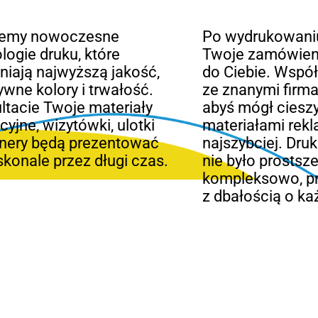
jemy nowoczesne
Po wydrukowani
logie druku, które
Twoje zamówien
iają najwyższą jakość,
do Ciebie. Wspó
ywne kolory i trwałość.
ze znanymi firma
ltacie Twoje materiały
abyś mógł ciesz
yjne, wizytówki, ulotki
materiałami rek
anery będą prezentować
najszybciej. Dru
skonale przez długi czas.
nie było prostsz
kompleksowo, pr
z dbałością o ka