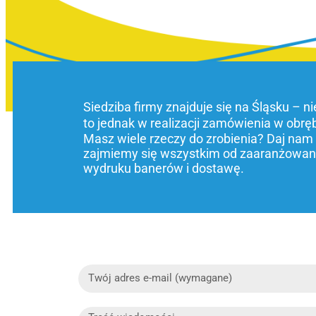
Siedziba firmy znajduje się na Śląsku – n
to jednak w realizacji zamówienia w obrę
Masz wiele rzeczy do zrobienia? Daj nam
zajmiemy się wszystkim od zaaranżowani
wydruku banerów i dostawę.