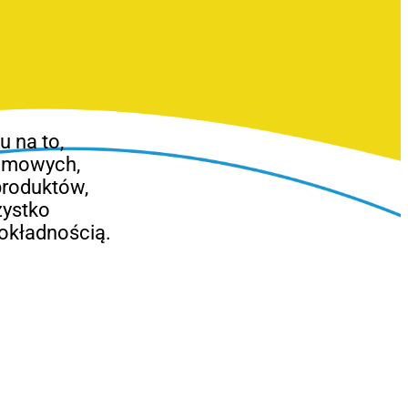
 na to,
lamowych,
produktów,
zystko
okładnością.