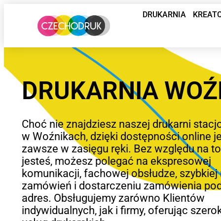
DRUKARNIA
KREAT
DRUKARNIA WOŹ
Choć nie znajdziesz naszej drukarni stacj
w Woźnikach, dzięki dostępności online 
zawsze w zasięgu ręki. Bez względu na to
jesteś, możesz polegać na ekspresowej
komunikacji, fachowej obsłudze, szybkiej r
zamówień i dostarczeniu zamówienia po
adres. Obsługujemy zarówno Klientów
indywidualnych, jak i firmy, oferując szero