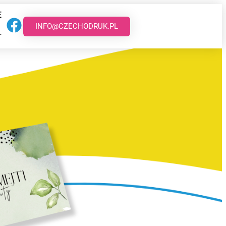
E
INFO@CZECHODRUK.PL
T