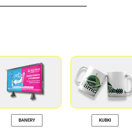
BANERY
KUBKI