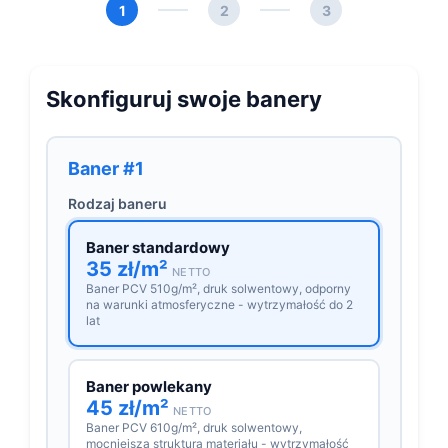
1
2
3
Skonfiguruj swoje banery
Baner #1
Rodzaj baneru
Baner standardowy
35 zł/m²
NETTO
Baner PCV 510g/m², druk solwentowy, odporny
na warunki atmosferyczne - wytrzymałość do 2
lat
Baner powlekany
45 zł/m²
NETTO
Baner PCV 610g/m², druk solwentowy,
mocniejsza struktura materiału - wytrzymałość