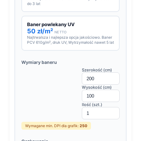
do 3 lat
Baner powlekany UV
50 zł/m²
NETTO
Najtrwalsza i najlepsza opcja jakościowo. Baner
PCV 610g/m², druk UV, Wytrzymałość nawet 5 lat
Wymiary baneru
Szerokość (cm)
Wysokość (cm)
Ilość (szt.)
Wymagane min. DPI dla grafik:
250