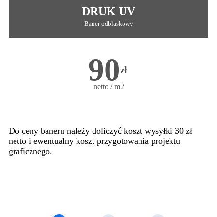
DRUK UV
Baner odblaskowy
90
zł
netto / m2
Do ceny baneru należy doliczyć koszt wysyłki 30 zł
netto i ewentualny koszt przygotowania projektu
graficznego.
Oblicz koszt swoich banerów