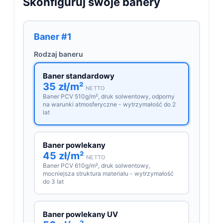
Skonfiguruj swoje banery
Baner #1
Rodzaj baneru
Baner standardowy
35 zł/m²
NETTO
Baner PCV 510g/m², druk solwentowy, odporny
na warunki atmosferyczne - wytrzymałość do 2
lat
Baner powlekany
45 zł/m²
NETTO
Baner PCV 610g/m², druk solwentowy,
mocniejsza struktura materiału - wytrzymałość
do 3 lat
Baner powlekany UV