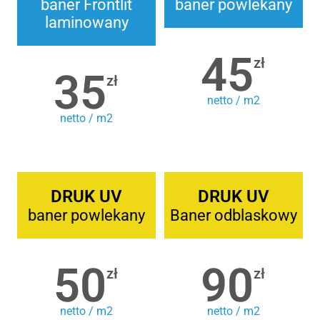
baner Frontlit
baner powlekany
laminowany
45
zł
35
zł
netto / m2
netto / m2
DRUK UV
DRUK UV
baner powlekany
Baner odblaskowy
50
90
zł
zł
netto / m2
netto / m2