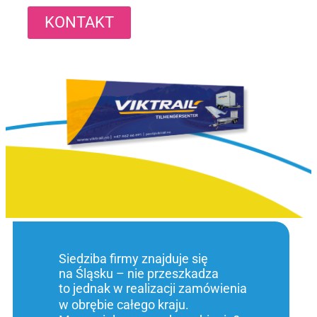
KONTAKT
Siedziba firmy znajduje się
na Śląsku – nie przeszkadza
to jednak w realizacji zamówienia
w obrębie całego kraju.