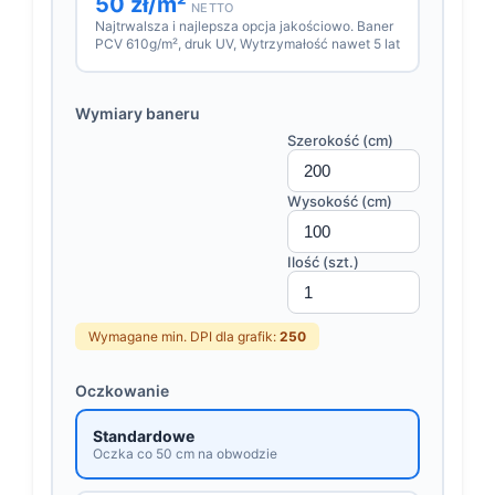
50 zł/m²
NETTO
Najtrwalsza i najlepsza opcja jakościowo. Baner
PCV 610g/m², druk UV, Wytrzymałość nawet 5 lat
Wymiary baneru
Szerokość (cm)
Wysokość (cm)
Ilość (szt.)
Wymagane min. DPI dla grafik:
250
Oczkowanie
Standardowe
Oczka co 50 cm na obwodzie