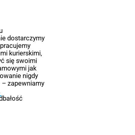
u
ie dostarczymy
łpracujemy
mi kurierskimi,
yć się swoimi
lamowymi jak
kowanie nigdy
ze – zapewniamy
,
 dbałość