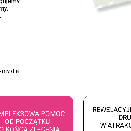
ugujemy
my,
.
emy dla
REWELACYJ
MPLEKSOWA POMOC
DR
OD POCZĄTKU
W ATRAK
O KOŃCA ZLECENIA