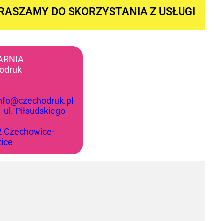
RASZAMY DO SKORZYSTANIA Z USŁUGI
ARNIA
odruk
info@czechodruk.pl
:
ul. Piłsudskiego
2 Czechowice-
zice