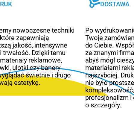
RUK
DOSTAWA
jemy nowoczesne techniki
Po wydrukowani
 które zapewniają
Twoje zamówien
szą jakość, intensywne
do Ciebie. Wspó
 i trwałość. Dzięki temu
ze znanymi firma
materiały reklamowe,
abyś mógł ciesz
wki, ulotki czy banery
materiałami rek
yglądać świetnie i długo
najszybciej. Dru
ają estetykę.
nie było prosts
kompleksowość
profesjonalizm i
o szczegóły.