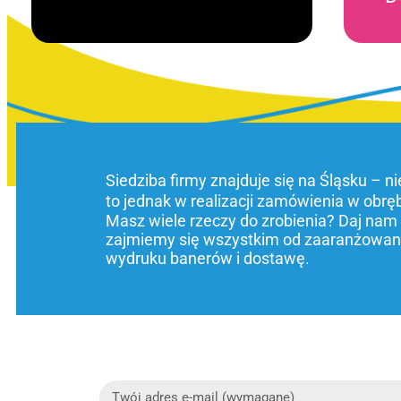
Siedziba firmy znajduje się na Śląsku – n
to jednak w realizacji zamówienia w obrę
Masz wiele rzeczy do zrobienia? Daj nam
zajmiemy się wszystkim od zaaranżowani
wydruku banerów i dostawę.