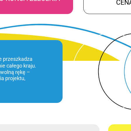
CEN
ie przeszkadza
bie całego kraju.
 wolną rękę –
a projektu,