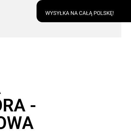
WYSYŁKA NA CAŁĄ POLSKĘ!
A
RA -
OWA