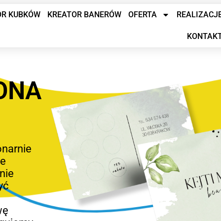
OR KUBKÓW
KREATOR BANERÓW
OFERTA
REALIZACJ
KONTAK
ONA
onarnie
ne
nie
yć
wę