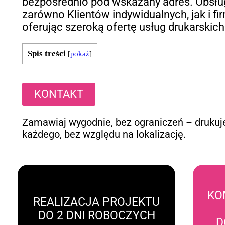
bezpośrednio pod wskazany adres. Obsł
zarówno Klientów indywidualnych, jak i fir
oferując szeroką ofertę usług drukarskich
Spis treści
[
pokaż
]
KONTAKT
Zamawiaj wygodnie, bez ograniczeń – drukuj
każdego, bez względu na lokalizację.
KO
REALIZACJA PROJEKTU
DO 2 DNI ROBOCZYCH
D