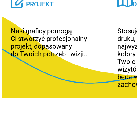
PROJEKT
D
Nasi graficy pomogą
Stosu
Ci stworzyć profesjonalny
druku,
projekt, dopasowany
najwyż
do Twoich potrzeb i wizji..
kolory
Twoje 
wizytó
będą w
zachow