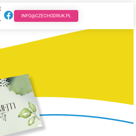
E
INFO@CZECHODRUK.PL
T