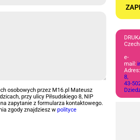
ZAP
DRUK
Czech
e-
mail:
Adres
8,
43-50
ych osobowych przez M16.pl Mateusz
Dzied
icach, przy ulicy Piłsudskiego 8, NIP
na zapytanie z formularza kontaktowego.
nia zgody znajdziesz w
polityce