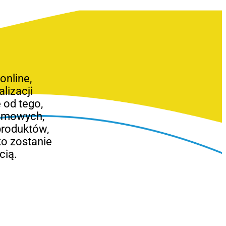
nline,
lizacji
 od tego,
lamowych,
produktów,
o zostanie
cią.